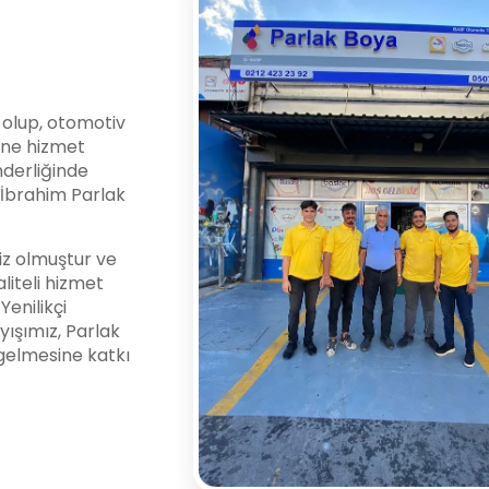
i olup, otomotiv
ine hizmet
nderliğinde
l İbrahim Parlak
z olmuştur ve
liteli hizmet
enilikçi
yışımız, Parlak
gelmesine katkı