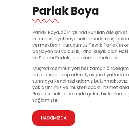
Parlak Boya
Parlak Boya, 2014 yılında kurulan aile şirket
ve endüstriyel boya sektöründe müşteriler
vermektedir. Kurucumuz Tevfik Parlak’ın ö
başlayan bu yolculuk, ikinci kuşak olan Hali
ve Selami Parlak ile devam etmektedir.
Müşteri memnuniyeti her zaman önceliğimi
bu prensibi takip ederek, uygun fiyatlarla ka
sunmaya kendimizi adamış bulunmaktayız. Y
yaklaşımımız ve müşteri odaklı hizmet anla
Boya’nın sektörde önde gelen bir konuma 
sağlamıştır.
HAKKIMIZDA