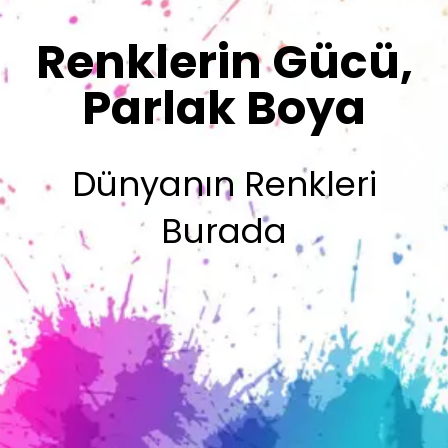
Sizin İmzanız
Olsun