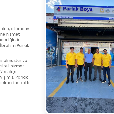
i olup, otomotiv
ine hizmet
nderliğinde
l İbrahim Parlak
z olmuştur ve
liteli hizmet
enilikçi
yışımız, Parlak
gelmesine katkı