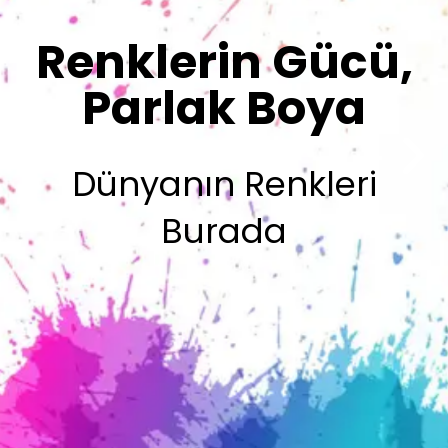
Sizin İmzanız
Olsun