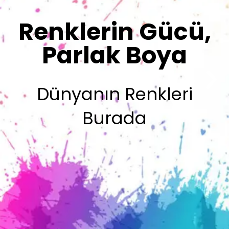
Sizin İmzanız
Olsun