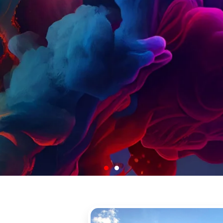
lerimiz Sizin İm
Olsun