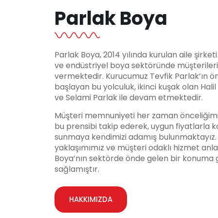
Parlak Boya
Parlak Boya, 2014 yılında kurulan aile şirket
ve endüstriyel boya sektöründe müşteriler
vermektedir. Kurucumuz Tevfik Parlak’ın ö
başlayan bu yolculuk, ikinci kuşak olan Hali
ve Selami Parlak ile devam etmektedir.
Müşteri memnuniyeti her zaman önceliğimi
bu prensibi takip ederek, uygun fiyatlarla ka
sunmaya kendimizi adamış bulunmaktayız. Y
yaklaşımımız ve müşteri odaklı hizmet anla
Boya’nın sektörde önde gelen bir konuma 
sağlamıştır.
HAKKIMIZDA