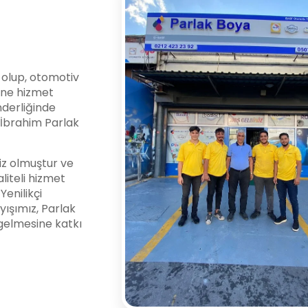
i olup, otomotiv
ine hizmet
nderliğinde
l İbrahim Parlak
z olmuştur ve
liteli hizmet
enilikçi
yışımız, Parlak
gelmesine katkı