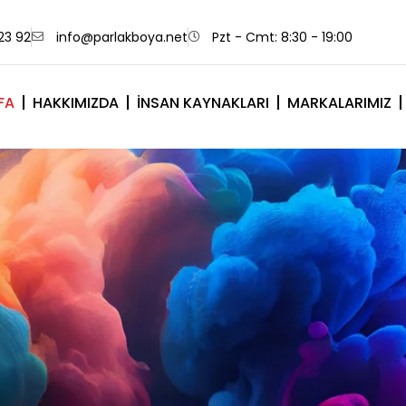
23 92
info@parlakboya.net
Pzt - Cmt: 8:30 - 19:00
FA
HAKKIMIZDA
İNSAN KAYNAKLARI
MARKALARIMIZ