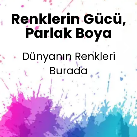
Sizin İmzanız
Olsun