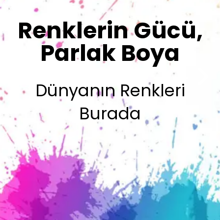
Sizin İmzanız
Olsun