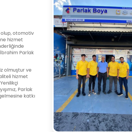
i olup, otomotiv
ine hizmet
nderliğinde
l İbrahim Parlak
z olmuştur ve
liteli hizmet
enilikçi
yışımız, Parlak
gelmesine katkı