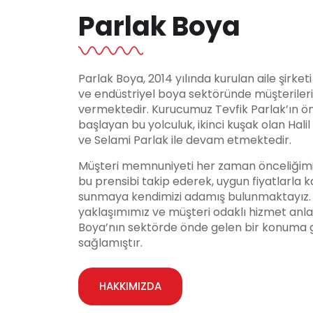
Parlak Boya
Parlak Boya, 2014 yılında kurulan aile şirket
ve endüstriyel boya sektöründe müşteriler
vermektedir. Kurucumuz Tevfik Parlak’ın ö
başlayan bu yolculuk, ikinci kuşak olan Hali
ve Selami Parlak ile devam etmektedir.
Müşteri memnuniyeti her zaman önceliğimi
bu prensibi takip ederek, uygun fiyatlarla ka
sunmaya kendimizi adamış bulunmaktayız. Y
yaklaşımımız ve müşteri odaklı hizmet anla
Boya’nın sektörde önde gelen bir konuma 
sağlamıştır.
HAKKIMIZDA