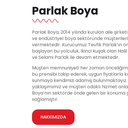
Parlak Boya
Parlak Boya, 2014 yılında kurulan aile şirket
ve endüstriyel boya sektöründe müşteriler
vermektedir. Kurucumuz Tevfik Parlak’ın ö
başlayan bu yolculuk, ikinci kuşak olan Hali
ve Selami Parlak ile devam etmektedir.
Müşteri memnuniyeti her zaman önceliğimi
bu prensibi takip ederek, uygun fiyatlarla ka
sunmaya kendimizi adamış bulunmaktayız. Y
yaklaşımımız ve müşteri odaklı hizmet anla
Boya’nın sektörde önde gelen bir konuma 
sağlamıştır.
HAKKIMIZDA