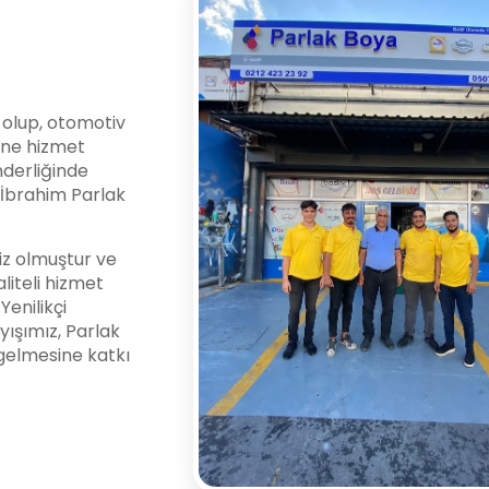
i olup, otomotiv
ine hizmet
nderliğinde
l İbrahim Parlak
z olmuştur ve
liteli hizmet
enilikçi
yışımız, Parlak
gelmesine katkı