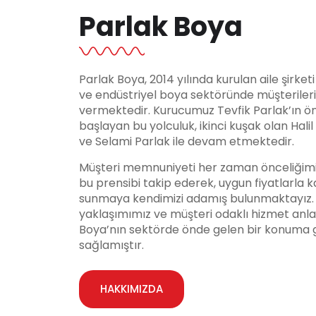
Parlak Boya
Parlak Boya, 2014 yılında kurulan aile şirket
ve endüstriyel boya sektöründe müşteriler
vermektedir. Kurucumuz Tevfik Parlak’ın ö
başlayan bu yolculuk, ikinci kuşak olan Hali
ve Selami Parlak ile devam etmektedir.
Müşteri memnuniyeti her zaman önceliğimi
bu prensibi takip ederek, uygun fiyatlarla ka
sunmaya kendimizi adamış bulunmaktayız. Y
yaklaşımımız ve müşteri odaklı hizmet anla
Boya’nın sektörde önde gelen bir konuma 
sağlamıştır.
HAKKIMIZDA