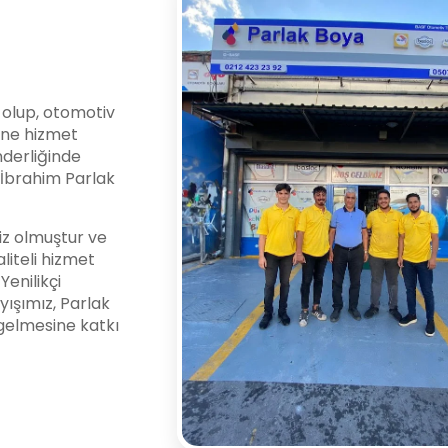
i olup, otomotiv
ine hizmet
nderliğinde
l İbrahim Parlak
z olmuştur ve
liteli hizmet
enilikçi
yışımız, Parlak
gelmesine katkı