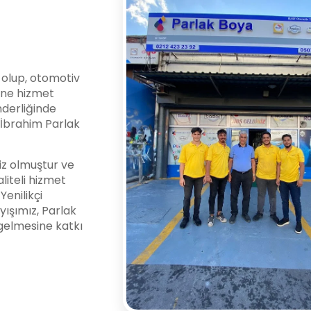
i olup, otomotiv
ine hizmet
nderliğinde
l İbrahim Parlak
z olmuştur ve
liteli hizmet
enilikçi
yışımız, Parlak
gelmesine katkı