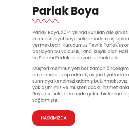
Parlak Boya
Parlak Boya, 2014 yılında kurulan aile şirket
ve endüstriyel boya sektöründe müşteriler
vermektedir. Kurucumuz Tevfik Parlak’ın ö
başlayan bu yolculuk, ikinci kuşak olan Hali
ve Selami Parlak ile devam etmektedir.
Müşteri memnuniyeti her zaman önceliğimi
bu prensibi takip ederek, uygun fiyatlarla ka
sunmaya kendimizi adamış bulunmaktayız. Y
yaklaşımımız ve müşteri odaklı hizmet anla
Boya’nın sektörde önde gelen bir konuma 
sağlamıştır.
HAKKIMIZDA