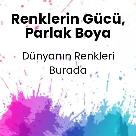
Sizin İmzanız
Olsun