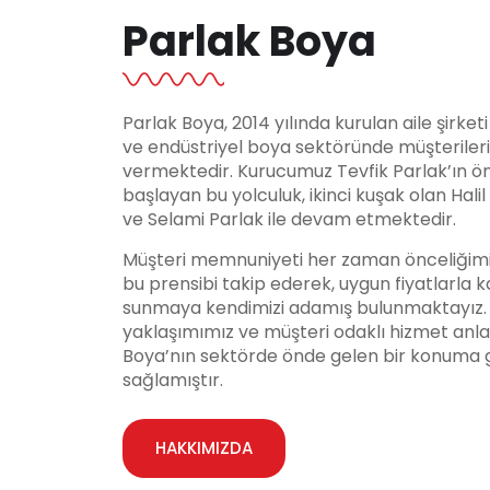
Parlak Boya
Parlak Boya, 2014 yılında kurulan aile şirket
ve endüstriyel boya sektöründe müşteriler
vermektedir. Kurucumuz Tevfik Parlak’ın ö
başlayan bu yolculuk, ikinci kuşak olan Hali
ve Selami Parlak ile devam etmektedir.
Müşteri memnuniyeti her zaman önceliğimi
bu prensibi takip ederek, uygun fiyatlarla ka
sunmaya kendimizi adamış bulunmaktayız. Y
yaklaşımımız ve müşteri odaklı hizmet anla
Boya’nın sektörde önde gelen bir konuma 
sağlamıştır.
HAKKIMIZDA