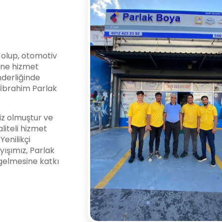
i olup, otomotiv
ine hizmet
nderliğinde
l İbrahim Parlak
z olmuştur ve
liteli hizmet
enilikçi
yışımız, Parlak
gelmesine katkı