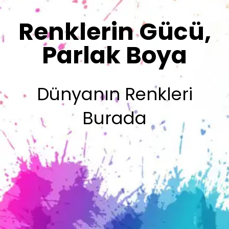
Sizin İmzanız
Olsun