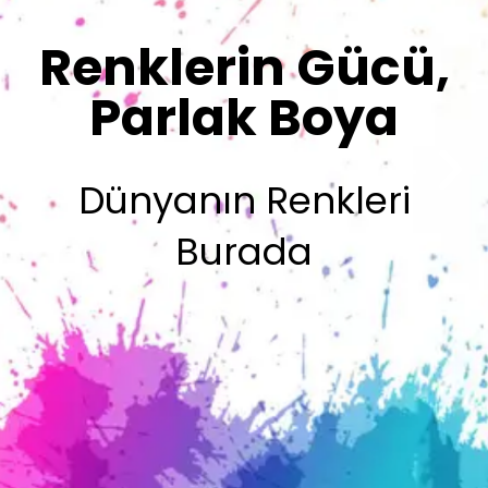
Sizin İmzanız
Olsun