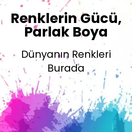
Sizin İmzanız
Olsun