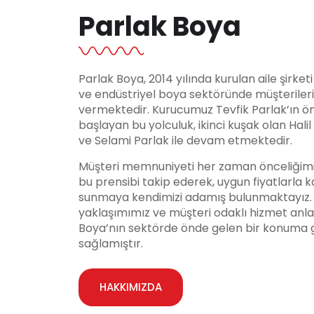
Parlak Boya
Parlak Boya, 2014 yılında kurulan aile şirket
ve endüstriyel boya sektöründe müşteriler
vermektedir. Kurucumuz Tevfik Parlak’ın ö
başlayan bu yolculuk, ikinci kuşak olan Hali
ve Selami Parlak ile devam etmektedir.
Müşteri memnuniyeti her zaman önceliğimi
bu prensibi takip ederek, uygun fiyatlarla ka
sunmaya kendimizi adamış bulunmaktayız. Y
yaklaşımımız ve müşteri odaklı hizmet anla
Boya’nın sektörde önde gelen bir konuma 
sağlamıştır.
HAKKIMIZDA