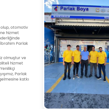
i olup, otomotiv
ine hizmet
nderliğinde
l İbrahim Parlak
z olmuştur ve
liteli hizmet
enilikçi
yışımız, Parlak
gelmesine katkı