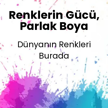
Renklerimiz
Sizin İmzanız
Olsun