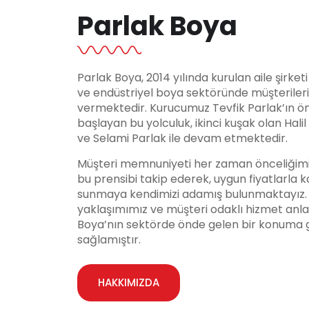
Parlak Boya
Parlak Boya, 2014 yılında kurulan aile şirket
ve endüstriyel boya sektöründe müşteriler
vermektedir. Kurucumuz Tevfik Parlak’ın ö
başlayan bu yolculuk, ikinci kuşak olan Hali
ve Selami Parlak ile devam etmektedir.
Müşteri memnuniyeti her zaman önceliğimi
bu prensibi takip ederek, uygun fiyatlarla ka
sunmaya kendimizi adamış bulunmaktayız. Y
yaklaşımımız ve müşteri odaklı hizmet anla
Boya’nın sektörde önde gelen bir konuma 
sağlamıştır.
HAKKIMIZDA