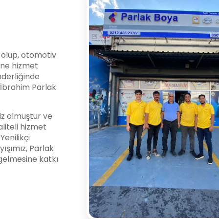
i olup, otomotiv
ine hizmet
nderliğinde
l İbrahim Parlak
z olmuştur ve
liteli hizmet
enilikçi
yışımız, Parlak
gelmesine katkı