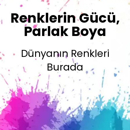
Renklerimiz
Sizin İmzanız
Olsun