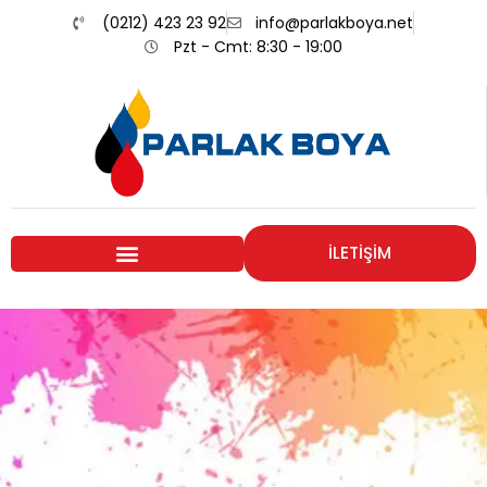
(0212) 423 23 92
info@parlakboya.net
Pzt - Cmt: 8:30 - 19:00
İLETİŞİM
Renklerimiz
Sizin İmzanız