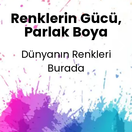
Renklerimiz
Sizin İmzanız
Olsun