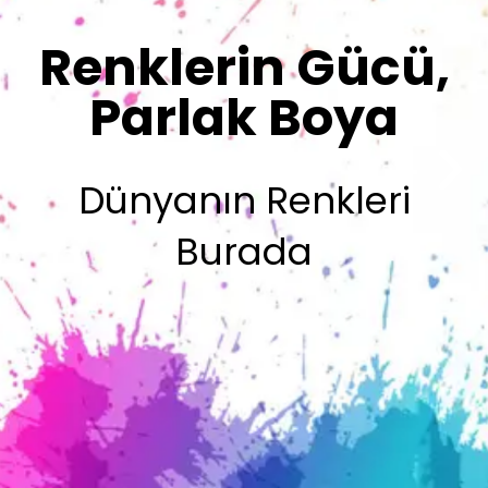
Renklerimiz
Sizin İmzanız
Olsun