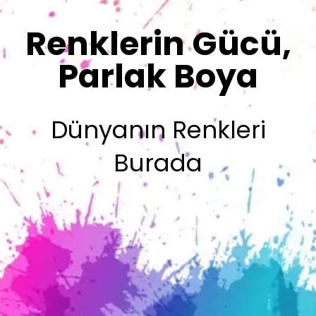
Sizin İmzanız
Olsun