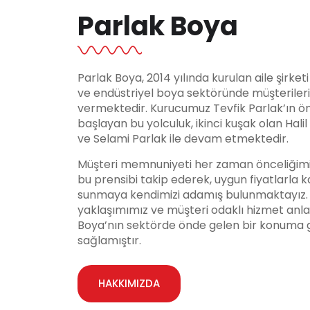
Parlak Boya
Parlak Boya, 2014 yılında kurulan aile şirket
ve endüstriyel boya sektöründe müşteriler
vermektedir. Kurucumuz Tevfik Parlak’ın ö
başlayan bu yolculuk, ikinci kuşak olan Hali
ve Selami Parlak ile devam etmektedir.
Müşteri memnuniyeti her zaman önceliğimi
bu prensibi takip ederek, uygun fiyatlarla ka
sunmaya kendimizi adamış bulunmaktayız. Y
yaklaşımımız ve müşteri odaklı hizmet anla
Boya’nın sektörde önde gelen bir konuma 
sağlamıştır.
HAKKIMIZDA