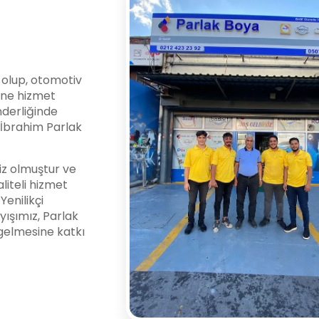
i olup, otomotiv
ine hizmet
nderliğinde
l İbrahim Parlak
z olmuştur ve
liteli hizmet
enilikçi
yışımız, Parlak
gelmesine katkı