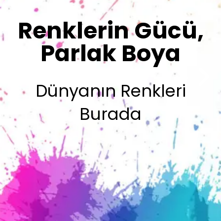
Sizin İmzanız
Olsun