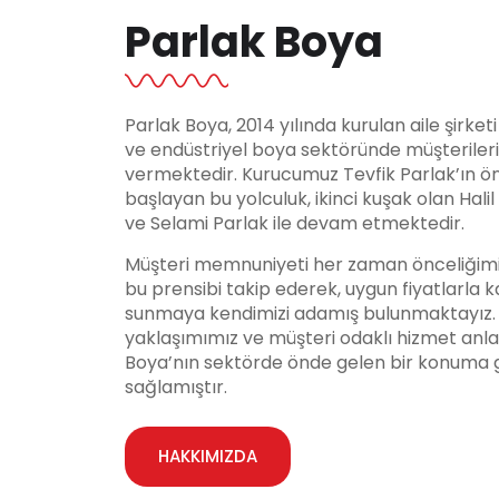
Parlak Boya
Parlak Boya, 2014 yılında kurulan aile şirket
ve endüstriyel boya sektöründe müşteriler
vermektedir. Kurucumuz Tevfik Parlak’ın ö
başlayan bu yolculuk, ikinci kuşak olan Hali
ve Selami Parlak ile devam etmektedir.
Müşteri memnuniyeti her zaman önceliğimi
bu prensibi takip ederek, uygun fiyatlarla ka
sunmaya kendimizi adamış bulunmaktayız. Y
yaklaşımımız ve müşteri odaklı hizmet anla
Boya’nın sektörde önde gelen bir konuma 
sağlamıştır.
HAKKIMIZDA