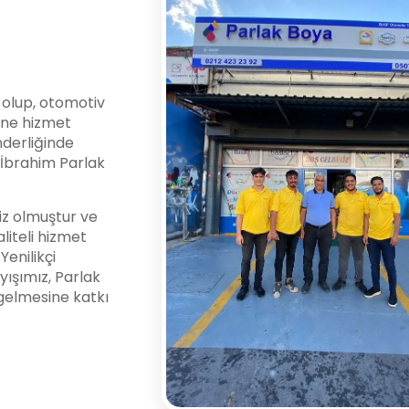
i olup, otomotiv
ine hizmet
nderliğinde
l İbrahim Parlak
z olmuştur ve
liteli hizmet
enilikçi
yışımız, Parlak
gelmesine katkı