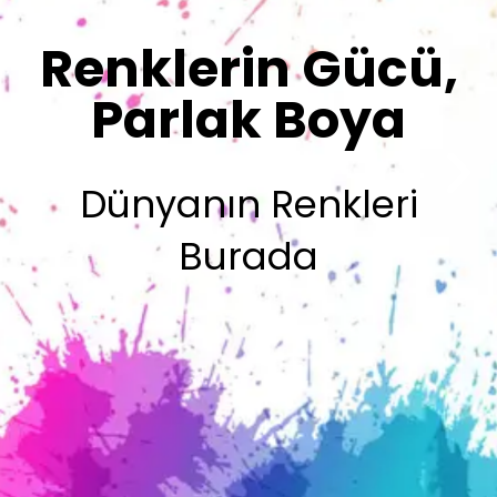
Sizin İmzanız
Olsun