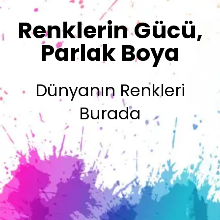
Sizin İmzanız
Olsun