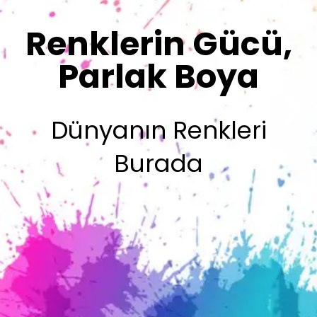
Sizin İmzanız
Olsun