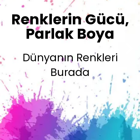
Sizin İmzanız
Olsun