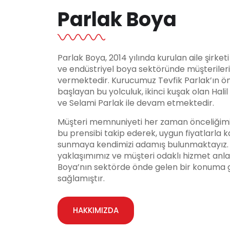
Parlak Boya
Parlak Boya, 2014 yılında kurulan aile şirket
ve endüstriyel boya sektöründe müşteriler
vermektedir. Kurucumuz Tevfik Parlak’ın ö
başlayan bu yolculuk, ikinci kuşak olan Hali
ve Selami Parlak ile devam etmektedir.
Müşteri memnuniyeti her zaman önceliğimi
bu prensibi takip ederek, uygun fiyatlarla ka
sunmaya kendimizi adamış bulunmaktayız. Y
yaklaşımımız ve müşteri odaklı hizmet anla
Boya’nın sektörde önde gelen bir konuma 
sağlamıştır.
HAKKIMIZDA