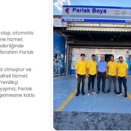
i olup, otomotiv
ine hizmet
nderliğinde
l İbrahim Parlak
z olmuştur ve
liteli hizmet
enilikçi
yışımız, Parlak
gelmesine katkı