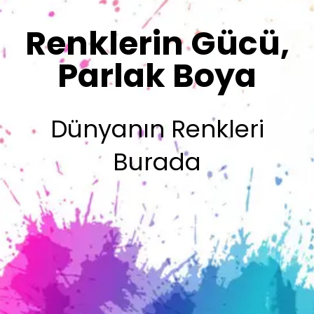
Sizin İmzanız
Olsun