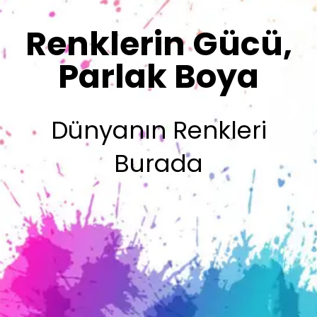
Sizin İmzanız
Olsun