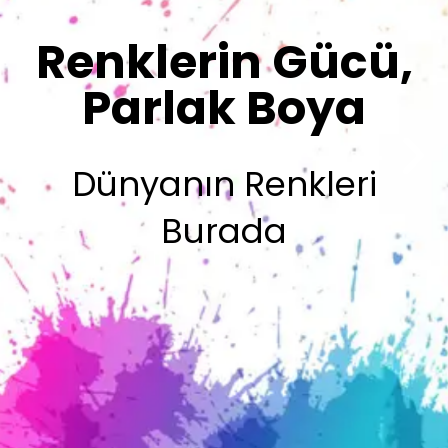
Renklerimiz
Sizin İmzanız
Olsun