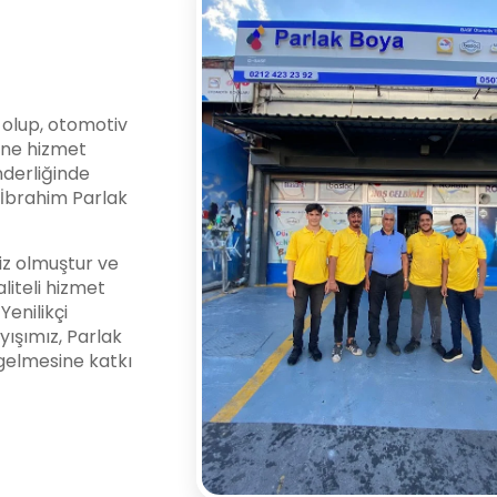
i olup, otomotiv
ine hizmet
nderliğinde
l İbrahim Parlak
z olmuştur ve
liteli hizmet
enilikçi
yışımız, Parlak
gelmesine katkı