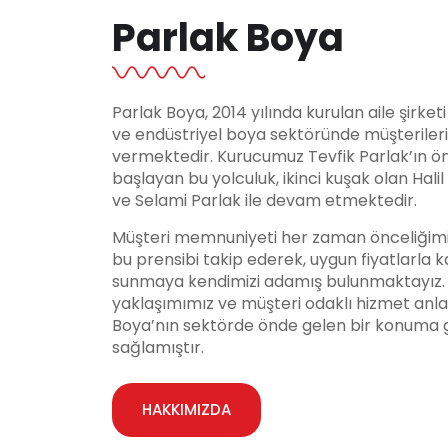
Parlak Boya
Parlak Boya, 2014 yılında kurulan aile şirket
ve endüstriyel boya sektöründe müşteriler
vermektedir. Kurucumuz Tevfik Parlak’ın ö
başlayan bu yolculuk, ikinci kuşak olan Hali
ve Selami Parlak ile devam etmektedir.
Müşteri memnuniyeti her zaman önceliğimi
bu prensibi takip ederek, uygun fiyatlarla ka
sunmaya kendimizi adamış bulunmaktayız. Y
yaklaşımımız ve müşteri odaklı hizmet anla
Boya’nın sektörde önde gelen bir konuma 
sağlamıştır.
HAKKIMIZDA