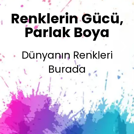
Sizin İmzanız
Olsun