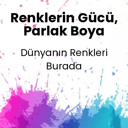
Sizin İmzanız
Olsun