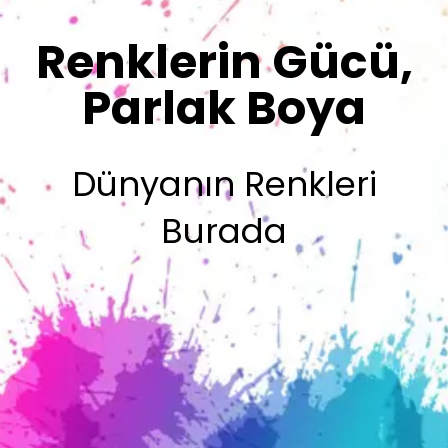
Sizin İmzanız
Olsun