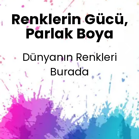
Sizin İmzanız
Olsun