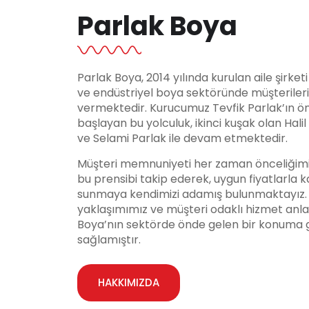
Parlak Boya
Parlak Boya, 2014 yılında kurulan aile şirket
ve endüstriyel boya sektöründe müşteriler
vermektedir. Kurucumuz Tevfik Parlak’ın ö
başlayan bu yolculuk, ikinci kuşak olan Hali
ve Selami Parlak ile devam etmektedir.
Müşteri memnuniyeti her zaman önceliğimi
bu prensibi takip ederek, uygun fiyatlarla ka
sunmaya kendimizi adamış bulunmaktayız. Y
yaklaşımımız ve müşteri odaklı hizmet anla
Boya’nın sektörde önde gelen bir konuma 
sağlamıştır.
HAKKIMIZDA