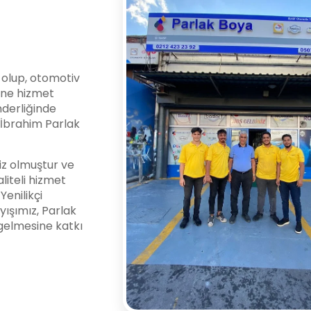
i olup, otomotiv
ine hizmet
nderliğinde
l İbrahim Parlak
z olmuştur ve
liteli hizmet
enilikçi
yışımız, Parlak
gelmesine katkı