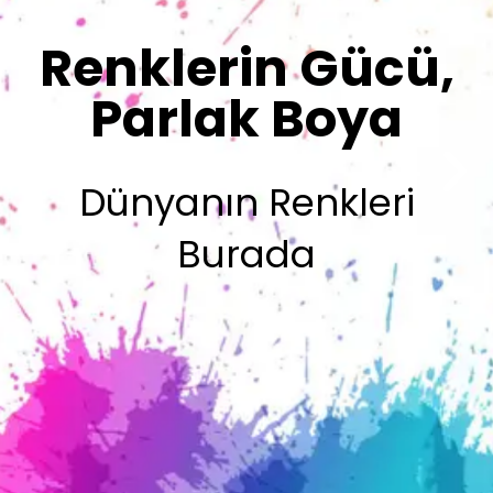
Sizin İmzanız
Olsun