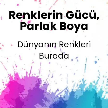
Sizin İmzanız
Olsun