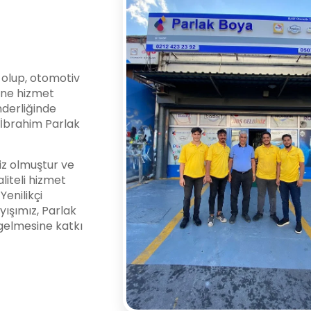
i olup, otomotiv
ine hizmet
nderliğinde
l İbrahim Parlak
z olmuştur ve
liteli hizmet
enilikçi
yışımız, Parlak
gelmesine katkı