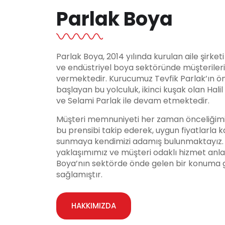
Parlak Boya
Parlak Boya, 2014 yılında kurulan aile şirket
ve endüstriyel boya sektöründe müşteriler
vermektedir. Kurucumuz Tevfik Parlak’ın ö
başlayan bu yolculuk, ikinci kuşak olan Hali
ve Selami Parlak ile devam etmektedir.
Müşteri memnuniyeti her zaman önceliğimi
bu prensibi takip ederek, uygun fiyatlarla ka
sunmaya kendimizi adamış bulunmaktayız. Y
yaklaşımımız ve müşteri odaklı hizmet anla
Boya’nın sektörde önde gelen bir konuma 
sağlamıştır.
HAKKIMIZDA