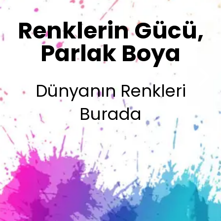
Sizin İmzanız
Olsun