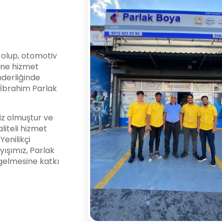
i olup, otomotiv
ine hizmet
nderliğinde
l İbrahim Parlak
z olmuştur ve
liteli hizmet
enilikçi
yışımız, Parlak
gelmesine katkı