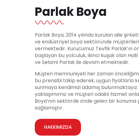
Parlak Boya
Parlak Boya, 2014 yılında kurulan aile şirket
ve endüstriyel boya sektöründe müşteriler
vermektedir. Kurucumuz Tevfik Parlak’ın ö
başlayan bu yolculuk, ikinci kuşak olan Hali
ve Selami Parlak ile devam etmektedir.
Müşteri memnuniyeti her zaman önceliğimi
bu prensibi takip ederek, uygun fiyatlarla ka
sunmaya kendimizi adamış bulunmaktayız. Y
yaklaşımımız ve müşteri odaklı hizmet anla
Boya’nın sektörde önde gelen bir konuma 
sağlamıştır.
HAKKIMIZDA