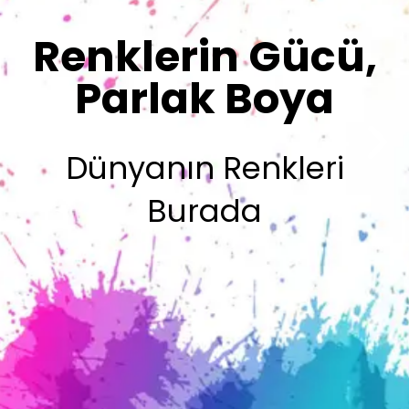
Sizin İmzanız
Olsun