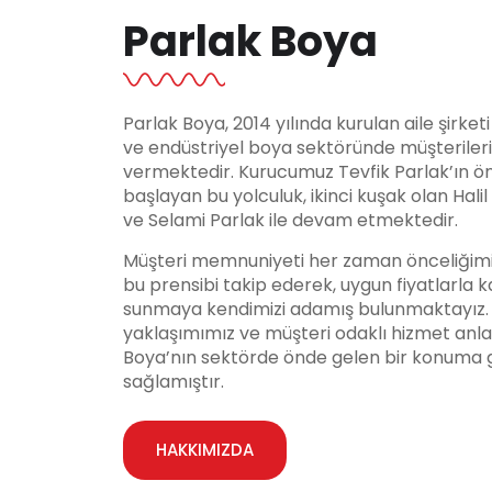
Parlak Boya
Parlak Boya, 2014 yılında kurulan aile şirket
ve endüstriyel boya sektöründe müşteriler
vermektedir. Kurucumuz Tevfik Parlak’ın ö
başlayan bu yolculuk, ikinci kuşak olan Hali
ve Selami Parlak ile devam etmektedir.
Müşteri memnuniyeti her zaman önceliğimi
bu prensibi takip ederek, uygun fiyatlarla ka
sunmaya kendimizi adamış bulunmaktayız. Y
yaklaşımımız ve müşteri odaklı hizmet anla
Boya’nın sektörde önde gelen bir konuma 
sağlamıştır.
HAKKIMIZDA