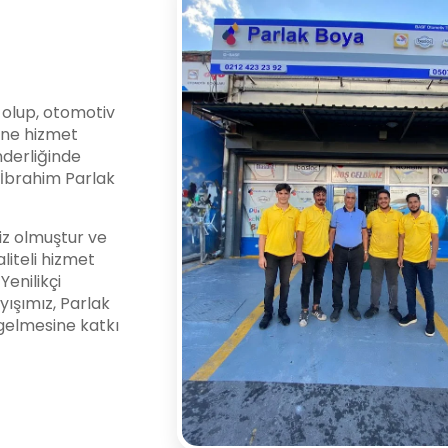
i olup, otomotiv
ine hizmet
nderliğinde
l İbrahim Parlak
z olmuştur ve
liteli hizmet
enilikçi
yışımız, Parlak
gelmesine katkı