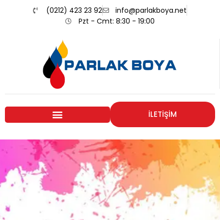
(0212) 423 23 92
info@parlakboya.net
Pzt - Cmt: 8:30 - 19:00
İLETİŞİM
Renklerimiz
Sizin İmzanız